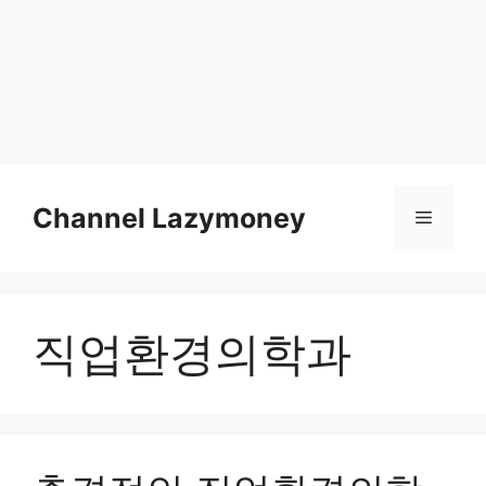
Skip
to
Channel Lazymoney
Menu
content
직업환경의학과