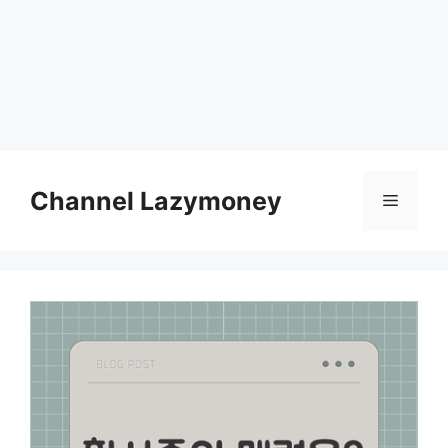
Skip
to
Channel Lazymoney
Menu
content