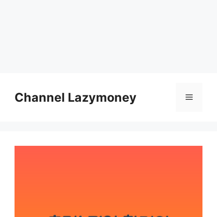
Skip
to
Channel Lazymoney
Menu
content