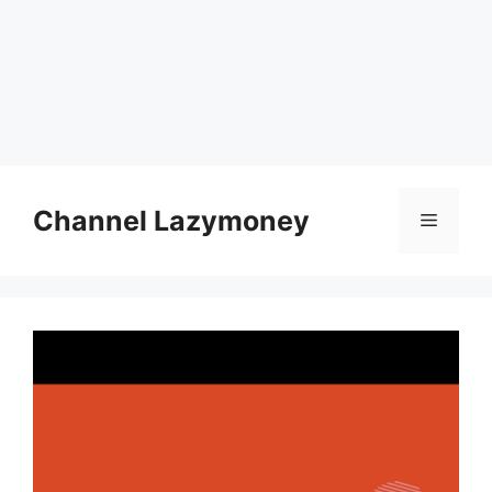
Skip
to
Channel Lazymoney
Menu
content