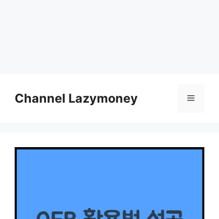
Skip
to
Channel Lazymoney
Menu
content