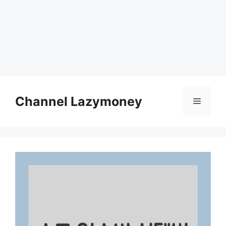
Skip
to
Channel Lazymoney
Menu
content